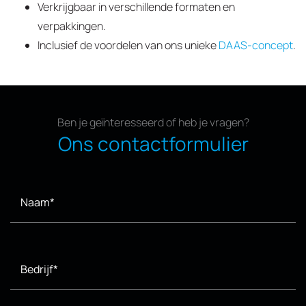
Verkrijgbaar in verschillende formaten en
verpakkingen.
Inclusief de voordelen van ons unieke
DAAS-concept
.
Ben je geïnteresseerd of heb je vragen?
Ons contactformulier
Naam*
Bedrijf*