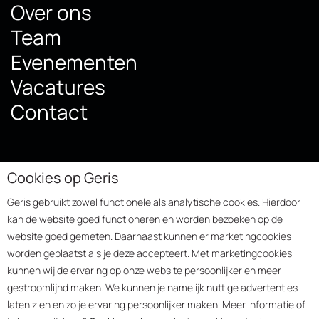
Over ons
Team
Evenementen
Vacatures
Contact
Volg ons
Contactgegevens
Cookies op Geris
Geris gebruikt zowel functionele als analytische cookies. Hierdoor
LinkedIn
kan de website goed functioneren en worden bezoeken op de
Facebook
Platinastraat 30
+31 (0)495-745800
website goed gemeten. Daarnaast kunnen er marketingcookies
Instagram
6031 TW Nederweert
info@geris.nl
worden geplaatst als je deze accepteert. Met marketingcookies
kunnen wij de ervaring op onze website persoonlijker en meer
Aankomend
gestroomlijnd maken. We kunnen je namelijk nuttige advertenties
evenement
laten zien en zo je ervaring persoonlijker maken. Meer informatie of